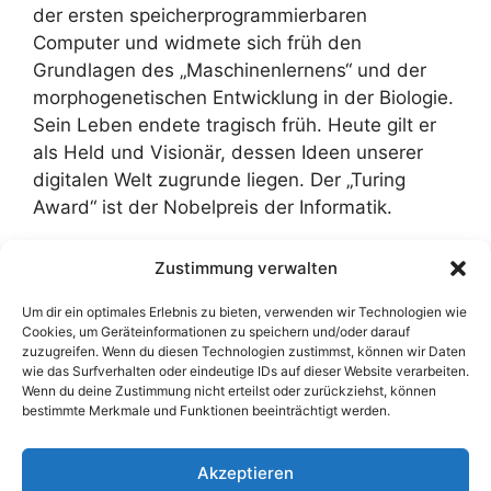
der ersten speicherprogrammierbaren
Computer und widmete sich früh den
Grundlagen des „Maschinenlernens“ und der
morphogenetischen Entwicklung in der Biologie.
Sein Leben endete tragisch früh. Heute gilt er
als Held und Visionär, dessen Ideen unserer
digitalen Welt zugrunde liegen. Der „Turing
Award“ ist der Nobelpreis der Informatik.
Zustimmung verwalten
Um dir ein optimales Erlebnis zu bieten, verwenden wir Technologien wie
Disclaimer: Dieser Text ist komplett KI-generiert
Cookies, um Geräteinformationen zu speichern und/oder darauf
(DeepSeek, 09.01.2026). Die darin enthaltenen
zuzugreifen. Wenn du diesen Technologien zustimmst, können wir Daten
wie das Surfverhalten oder eindeutige IDs auf dieser Website verarbeiten.
Angaben wurden nicht überprüft. Zum
Prompt
.
Wenn du deine Zustimmung nicht erteilst oder zurückziehst, können
Zur
Übersicht
.
bestimmte Merkmale und Funktionen beeinträchtigt werden.
Akzeptieren