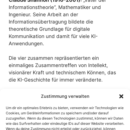
Informationstheorie“, Mathematiker und
Ingenieur. Seine Arbeit an der
Informationsübertragung bildete die
theoretische Grundlage für digitale
Kommunikation und damit für viele KI-
Anwendungen.
Die vier zusammen repräsentierten ein
einmaliges Zusammentreffen von Intellekt,
visionärer Kraft und technischem Können, das
die KI-Geschichte für immer veränderte.
Zustimmung verwalten
Um dir ein optimales Erlebnis zu bieten, verwenden wir Technologien wie
Disclaimer: Dieser Text ist komplett KI-generiert
Cookies, um Geräteinformationen zu speichern und/oder darauf
(ChatGPT-5, 12.09.2025). Die darin enthaltenen
zuzugreifen. Wenn du diesen Technologien zustimmst, können wir Daten
wie das Surfverhalten oder eindeutige IDs auf dieser Website verarbeiten.
Angaben wurden nicht überprüft. Zum
Prompt
.
Wenn du deine Zustimmung nicht erteilst oder zurückziehst, können