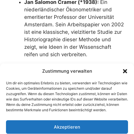
Jan Salomon Cramer (*1938):
Ein
niederländischer Ökonometriker und
emeritierter Professor der Universität
Amsterdam. Sein Arbeitspapier von 2002
ist eine klassische, vielzitierte Studie zur
Historiographie dieser Methode und
zeigt, wie Ideen in der Wissenschaft
reifen und sich verbreiten.
Zustimmung verwalten
Um dir ein optimales Erlebnis zu bieten, verwenden wir Technologien wie
Disclaimer: Dieser Text ist komplett KI-generiert
Cookies, um Geräteinformationen zu speichern und/oder darauf
(DeepSeek, 09.01.2026). Die darin enthaltenen
zuzugreifen. Wenn du diesen Technologien zustimmst, können wir Daten
wie das Surfverhalten oder eindeutige IDs auf dieser Website verarbeiten.
Angaben wurden nicht überprüft. Zum
Prompt
.
Wenn du deine Zustimmung nicht erteilst oder zurückziehst, können
Zur
Übersicht
.
bestimmte Merkmale und Funktionen beeinträchtigt werden.
Akzeptieren