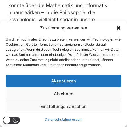
könnte über die Mathematik und Informatik
hinaus wirken – in die Philosophie, die
Psychologie, vielleicht sogar in unsere
alltägliche Denkweise. In einer zunehmend
Zustimmung verwalten
komplexen Welt ist die Fähigkeit, mit Grautönen
Um dir ein optimales Erlebnis zu bieten, verwenden wir Technologien wie
umzugehen, wertvoller denn je.
Cookies, um Geräteinformationen zu speichern und/oder darauf
zuzugreifen. Wenn du diesen Technologien zustimmst, können wir Daten
wie das Surfverhalten oder eindeutige IDs auf dieser Website verarbeiten.
Wenn du deine Zustimmung nicht erteilst oder zurückziehst, können
bestimmte Merkmale und Funktionen beeinträchtigt werden.
Literaturquellen
Akzeptieren
Zadeh, L. A. (1965). Fuzzy Sets. Information
Ablehnen
and Control, 8(3), 338–353.
Einstellungen ansehen
Datenschutz
Impressum