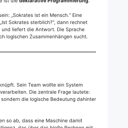
e ist die
deklarative Programmierung
.
ein: „Sokrates ist ein Mensch.“ Eine
Ist Sokrates sterblich?“, dann rechnet
 und liefert die Antwort. Die Sprache
 nach logischen Zusammenhängen sucht.
rknüpft. Sein Team wollte ein System
erarbeiten. Die zentrale Frage lautete:
, sondern die logische Bedeutung dahinter
en so ab, dass eine Maschine damit
lligenz, das über das bloße Rechnen mit