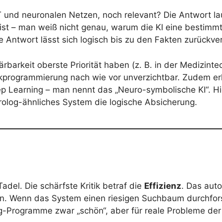
T und neuronalen Netzen, noch relevant? Die Antwort la
ist – man weiß nicht genau, warum die KI eine bestimmt
de Antwort lässt sich logisch bis zu den Fakten zurückve
ärbarkeit oberste Priorität haben (z. B. in der Medizinte
ogikprogrammierung nach wie vor unverzichtbar. Zudem e
p Learning – man nennt das „Neuro-symbolische KI“. Hie
Prolog-ähnliches System die logische Absicherung.
adel. Die schärfste Kritik betraf die
Effizienz
. Das aut
n. Wenn das System einen riesigen Suchbaum durchfor
log-Programme zwar „schön“, aber für reale Probleme de