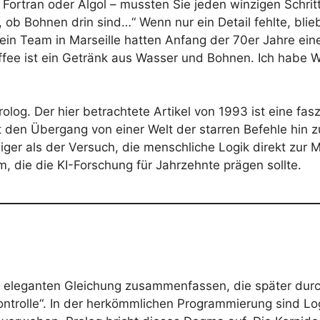
ortran oder Algol – mussten Sie jeden winzigen Schrit
, ob Bohnen drin sind…“ Wenn nur ein Detail fehlte, bli
in Team in Marseille hatten Anfang der 70er Jahre eine 
ffee ist ein Getränk aus Wasser und Bohnen. Ich habe 
rolog. Der hier betrachtete Artikel von 1993 ist eine fa
 den Übergang von einer Welt der starren Befehle hin z
iger als der Versuch, die menschliche Logik direkt zu
, die die KI-Forschung für Jahrzehnte prägen sollte.
ner eleganten Gleichung zusammenfassen, die später dur
ntrolle“. In der herkömmlichen Programmierung sind Log