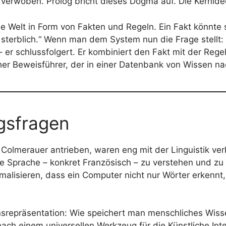
 verwoben. Prolog bricht dieses Dogma auf. Die Kernide
e Welt in Form von Fakten und Regeln. Ein Fakt könnte s
sterblich.“ Wenn man dem System nun die Frage stellt: „
 er schlussfolgert. Er kombiniert den Fakt mit der Regel
scher Beweisführer, der in einer Datenbank von Wissen
gsfragen
 Colmerauer antrieben, waren eng mit der Linguistik ve
he Sprache – konkret Französisch – zu verstehen und zu v
rmalisieren, dass ein Computer nicht nur Wörter erkennt
srepräsentation: Wie speichert man menschliches Wiss
ch einem universellen Werkzeug für die Künstliche Inte